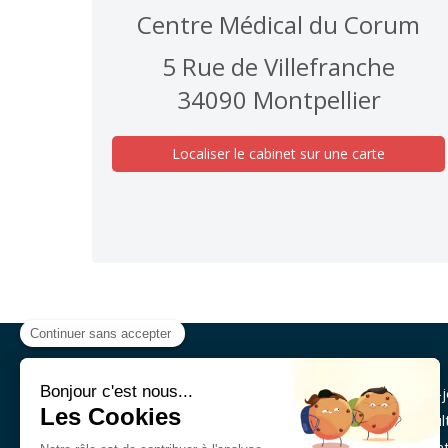
Centre Médical du Corum
5 Rue de Villefranche
34090
Montpellier
Localiser le cabinet sur une carte
Psychologue Clinicienne -
Accueil
Psychothérapeute à Montpellier
,
Qui suis-j
Michèle Gaertner
accueille adultes,
La consul
enfants, adolescents et seniors dans son
cabinet à Montpellier, pour des séances
Infos pra