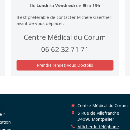
Du
Lundi
au
Vendredi
de
9h
à
19h
Il est préférable de contacter Michèle Gaertner
avant de vous déplacer.
Centre Médical du Corum
06 62 32 71 71
Prendre rendez-vous Doctolib
Centre Médical du Corum
5 Rue de Villefranche
e ?
34090
Montpellier
tation
Afficher le téléphone
tiques