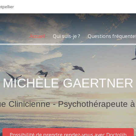
tpellier
Accueil
Qui suis-je ?
Questions fréquente
MICHÈLE GAERTNER
e Clinicienne - Psychothérapeute à 
Possibilité de prendre rendez-vous avec Doctolib