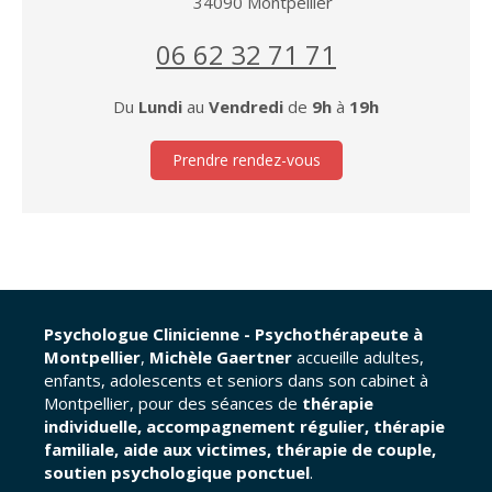
34090
Montpellier
06 62 32 71 71
Du
Lundi
au
Vendredi
de
9h
à
19h
Prendre rendez-vous
Psychologue Clinicienne - Psychothérapeute à
Montpellier
,
Michèle Gaertner
accueille adultes,
enfants, adolescents et seniors dans son cabinet à
Montpellier, pour des séances de
thérapie
individuelle, accompagnement régulier, thérapie
familiale, aide aux victimes, thérapie de couple,
soutien psychologique ponctuel
.